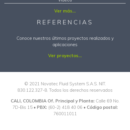
Ver más...
REFERENCIAS
Conoce nuestros últimos proyectos realizados y
aplicaciones
Ver proyectos...
© 2021 Novatec Fluid System S.A.S. NIT.
830.122.327-8. Todos los derechos reservados
CALI, COLOMBIA Of. Principal y Planta:
Calle 69 No.
7D-Bis 15 •
PBX:
(60-2) 418 40 06 •
Código postal:
760011011