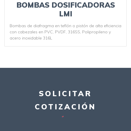
BOMBAS DOSIFICADORAS
LMI
Bombas de diafragma en teflón o pistón de alta eficiencia
con cabezales en PVC, PVDF, 316SS, Polipropileno y
acero inoxidable 316L
SOLICITAR
COTIZACIÓN